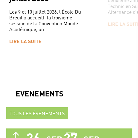
deuxième ann
Technicien Su
Les 9 et 10 juillet 2026, l’École Du
Alternance s'e
Breuil a accueilli la troisième
session de la Convention Monde
LIRE LA SUIT
Académique, un ...
LIRE LA SUITE
EVENEMENTS
TOUS LES ÉVÉNEMENTS
26
27