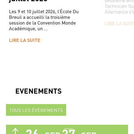
deuxième ann
Technicien Su
Les 9 et 10 juillet 2026, l’École Du
Alternance s'e
Breuil a accueilli la troisième
session de la Convention Monde
LIRE LA SUIT
Académique, un ...
LIRE LA SUITE
EVENEMENTS
TOUS LES ÉVÉNEMENTS
26
27