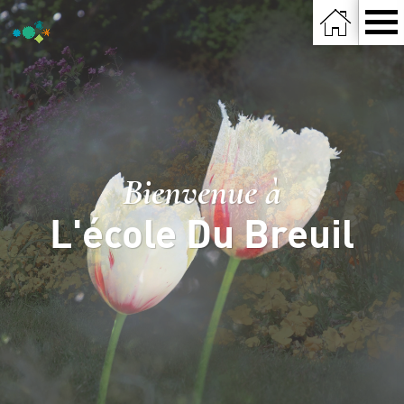
Bienvenue à
L'école Du Breuil