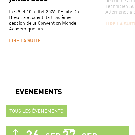
deuxième ann
Technicien Su
Les 9 et 10 juillet 2026, l’École Du
Alternance s'e
Breuil a accueilli la troisième
session de la Convention Monde
LIRE LA SUIT
Académique, un ...
LIRE LA SUITE
EVENEMENTS
TOUS LES ÉVÉNEMENTS
26
27