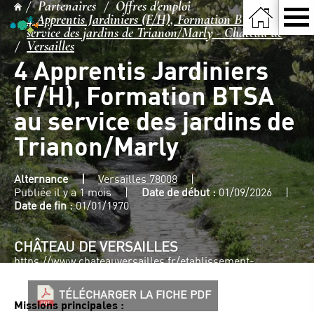
Partenaires
Offres d'emploi
4 Apprentis Jardiniers (F/H), Formation BTSA au
service des jardins de Trianon/Marly - Château de
Versailles
4 Apprentis Jardiniers
(F/H), Formation BTSA
au service des jardins de
Trianon/Marly
Alternance
Versailles 78008
Publiée il y a 1 mois
Date de début :
01/09/2026
Date de fin :
01/01/1970
CHÂTEAU DE VERSAILLES
https://www.chateauversailles.fr/etablissement-
public/offres-emplois#les-offres-demploi
TÉLÉCHARGER LA FICHE PDF
Missions principales :