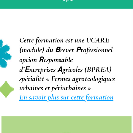
Cette formation est une UCARE
B
P
(module) du
revet
rofessionnel
R
option
esponsable
E
A
d’
ntreprises
gricoles (BPREA)
spécialité « Fermes agroécologiques
urbaines et périurbaines »
En savoir plus sur cette formation