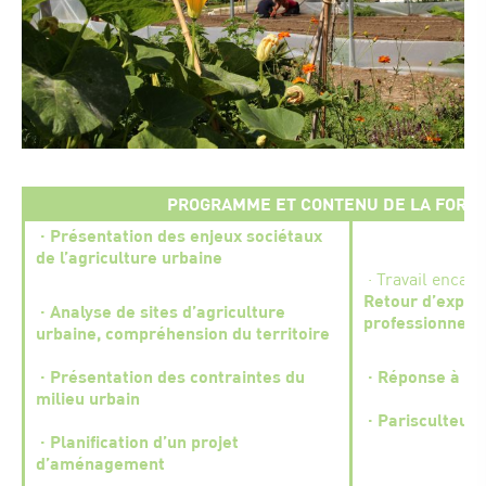
PROGRAMME ET CONTENU DE LA FORM
· Présentation des enjeux sociétaux
de l’agriculture urbaine
·
Travail encadr
Retour d’expér
· Analyse de sites d’agriculture
professionnels d
urbaine, compréhension du territoire
· Présentation des contraintes du
· Réponse à un 
milieu urbain
· Parisculteurs
· Planification d’un projet
d’aménagement