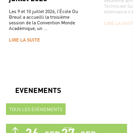
deuxième ann
Technicien Su
Les 9 et 10 juillet 2026, l’École Du
Alternance s'e
Breuil a accueilli la troisième
session de la Convention Monde
LIRE LA SUIT
Académique, un ...
LIRE LA SUITE
EVENEMENTS
TOUS LES ÉVÉNEMENTS
26
27