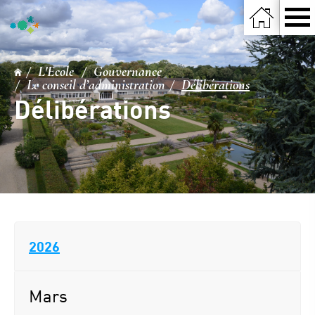
L'Ecole
Gouvernance
Le conseil d’administration
Délibérations
Délibérations
2026
Mars