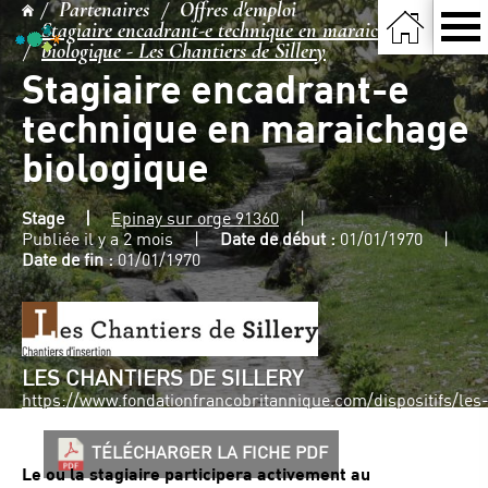
Partenaires
Offres d'emploi
Stagiaire encadrant-e technique en maraichage
biologique - Les Chantiers de Sillery
Stagiaire encadrant-e
technique en maraichage
biologique
Stage
Epinay sur orge 91360
Publiée il y a 2 mois
Date de début :
01/01/1970
Date de fin :
01/01/1970
LES CHANTIERS DE SILLERY
https://www.fondationfrancobritannique.com/dispositifs/les
chantiers-de-sillery/
TÉLÉCHARGER LA FICHE PDF
Le ou la stagiaire participera activement au