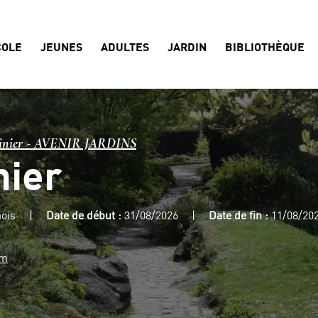
COLE
JEUNES
ADULTES
JARDIN
BIBLIOTHÈQUE
dinier - AVENIR JARDINS
nier
mois
Date de début :
31/08/2026
Date de fin :
11/08/20
om