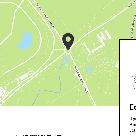
E
Ro
Bo
75