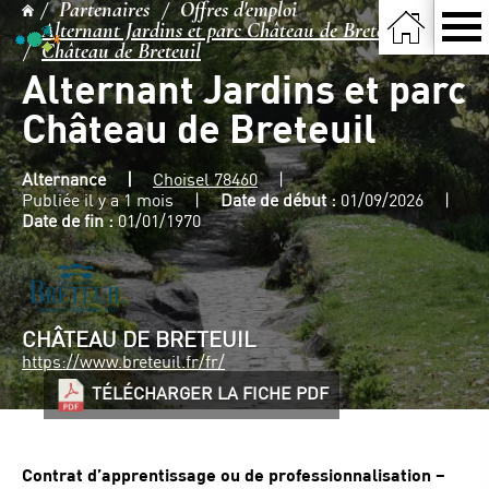
Partenaires
Offres d'emploi
Alternant Jardins et parc Château de Breteuil -
Château de Breteuil
Alternant Jardins et parc
Château de Breteuil
Alternance
Choisel 78460
Publiée il y a 1 mois
Date de début :
01/09/2026
Date de fin :
01/01/1970
CHÂTEAU DE BRETEUIL
https://www.breteuil.fr/fr/
TÉLÉCHARGER LA FICHE PDF
Contrat d’apprentissage ou de professionnalisation –