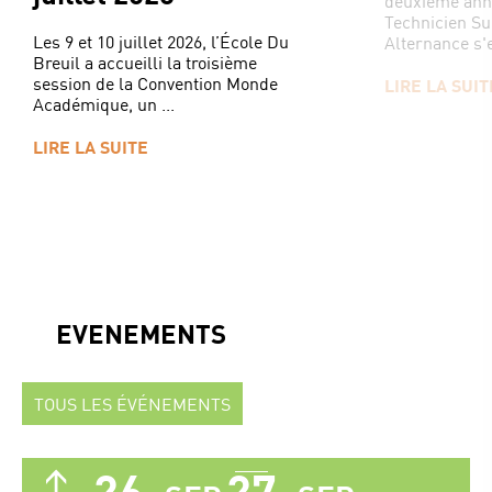
deuxième ann
Technicien Su
Les 9 et 10 juillet 2026, l’École Du
Alternance s'e
Breuil a accueilli la troisième
session de la Convention Monde
LIRE LA SUIT
Académique, un ...
LIRE LA SUITE
EVENEMENTS
TOUS LES ÉVÉNEMENTS
26
27