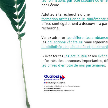
les formations par voie scolaire ou en 
par l’école.
Adultes à la recherche d’une
formation professionnelle, diplômante o
offres sont également à découvrir à par
recherche.
Venez admirer
les différentes ambiance
les
collections végétales
mais égaleme
la bibliothèque spécialisée et patrimoni
Suivez toutes
les actualités
et les
événe
informés des annonces importantes, d
les offres d’emploi de nos partenaires
.