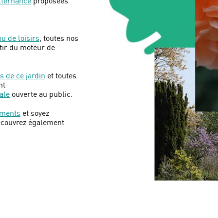
alternance
proposées
u de loisirs
, toutes nos
tir du moteur de
s de ce jardin
et toutes
nt
ale
ouverte au public.
ments
et soyez
écouvrez également