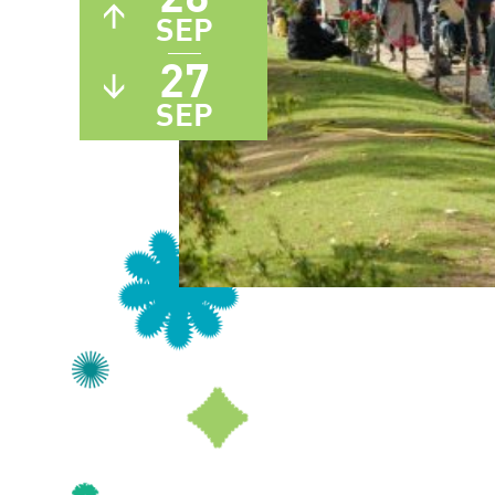
SEP
27
SEP