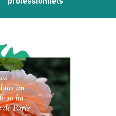
professionnels
tes
 dans un
e 10 ha
 de Paris