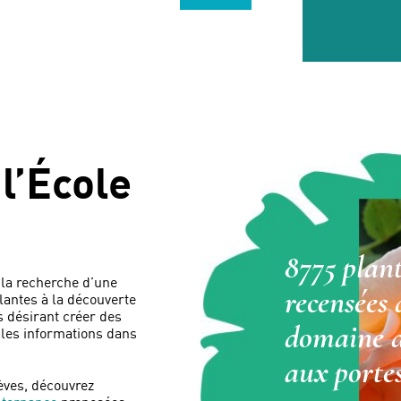
l’École
8775 plan
 la recherche d’une
recensées
plantes à la découverte
s désirant créer des
domaine d
s les informations dans
aux portes
lèves, découvrez