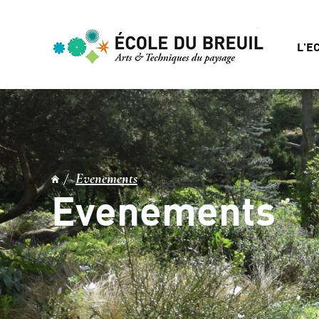
L'E
Evenements
Evenements