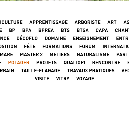
ICULTURE
APPRENTISSAGE
ARBORISTE
ART
AS
E
BP
BPA
BPREA
BTS
BTSA
CAPA
CHAN
ENCE
DÉCOFLO
DOMAINE
ENSEIGNEMENT
ENTR
OSITION
FÊTE
FORMATIONS
FORUM
INTERNATI
MARE
MASTER 2
METIERS
NATURALISME
PART
E
POTAGER
PROJETS
QUALIOPI
RENCONTRE
URBAIN
TAILLE-ELAGAGE
TRAVAUX PRATIQUES
VÉ
VISITE
VITRY
VOYAGE