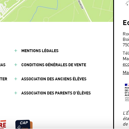
E
Ro
Bo
75
MENTIONS LÉGALES
Tél
Mai
eco
IAS
CONDITIONS GÉNÉRALES DE VENTE
Mai
CTER
ASSOCIATION DES ANCIENS ÉLÈVES
ASSOCIATION DES PARENTS D’ÉLÈVES
L’É
éta
de 