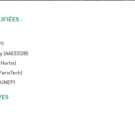
FIÉES :
P)
ry (AAEEEDB)
Hortis)
ParisTech)
(UNEP)
VES