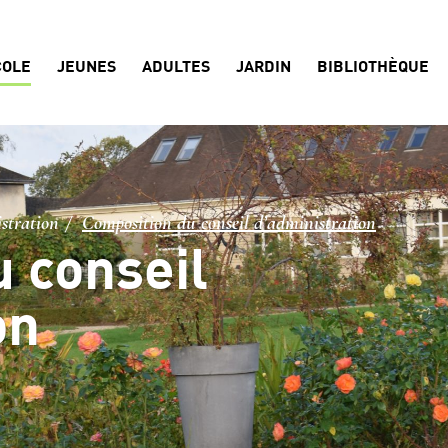
COLE
JEUNES
ADULTES
JARDIN
BIBLIOTHÈQUE
istration
Composition du conseil d’administration
 conseil
on