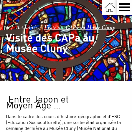
Actualités
Visite des CAPa au Musée Cluny
Visite des CAPa au
Musée Cluny
Entre Japon et
Moyen
Â
ge
…
Dans le cadre des cours d’histoire-géographie et d’ESC
(Education Socioculturelle), une sortie était organisée la
semaine dernière au Musée Cluny (Musée National du