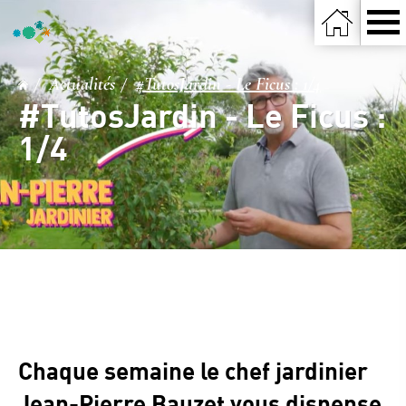
Actualités
#TutosJardin - Le Ficus : 1/4
#TutosJardin - Le Ficus :
1/4
Chaque semaine le chef jardinier
Jean-Pierre Bauzet vous dispense