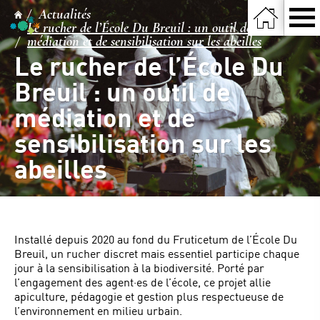
Actualités
Le rucher de l’École Du Breuil : un outil de
médiation et de sensibilisation sur les abeilles
Le rucher de l’École Du
Breuil : un outil de
médiation et de
sensibilisation sur les
abeilles
Installé depuis 2020 au fond du Fruticetum de l’École Du
Breuil, un rucher discret mais essentiel participe chaque
jour à la sensibilisation à la biodiversité. Porté par
l’engagement des agent·es de l’école, ce projet allie
apiculture, pédagogie et gestion plus respectueuse de
l’environnement en milieu urbain.