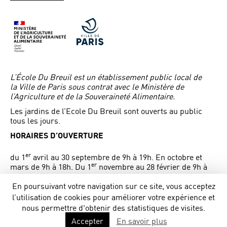
L’École Du Breuil est un établissement public local de
la Ville de Paris sous contrat avec le Ministère de
l’Agriculture et de la Souveraineté Alimentaire.
Les jardins de l’Ecole Du Breuil sont ouverts au public
tous les jours.
HORAIRES D’OUVERTURE
er
du 1
avril au 30 septembre de 9h à 19h. En octobre et
er
mars de 9h à 18h. Du 1
novembre au 28 février de 9h à
17h.
Entrée Route de la pyramide en face de l’entrée de
En poursuivant votre navigation sur ce site, vous acceptez
l’Arboretum de Paris.
l’utilisation de cookies pour améliorer votre expérience et
nous permettre d'obtenir des statistiques de visites.
Accepter
En savoir plus
© École Du Breuil