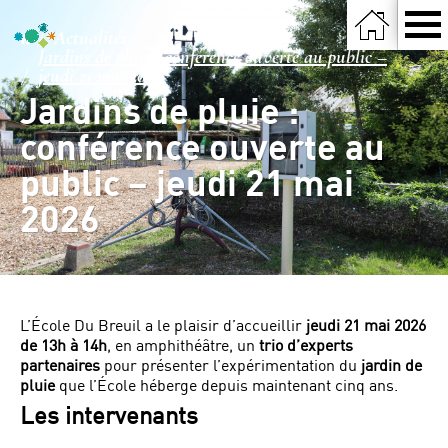
Actualités
Jardins de pluie : conférence ouverte au public –
jeudi 21 mai 2026
Jardins de pluie :
conférence ouverte au
public – jeudi 21 mai
2026
L’École Du Breuil a le plaisir d’accueillir
jeudi 21 mai 2026
de 13h à 14h
, en amphithéâtre, un
trio d’experts
partenaires
pour présenter l’expérimentation du
jardin de
pluie
que l’École héberge depuis maintenant cinq ans.
Les intervenants