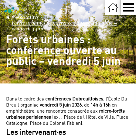
Actualités
Forêts urbaines : conférence ouverte au public –
vendredi 5 juin
Forêts urbaines :
conférence ouverte au
public – vendredi 5 juin
Dans le cadre des
conférences Dubreuilloises
, l’École Du
Breuil organise
vendredi 5 juin 2026
, de
14h à 16h
en
amphithéâtre, une rencontre consacrée aux
micro‑forêts
urbaines parisiennes
(ex. : Place de l’Hôtel de Ville, Place
Catalogne, Place du Colonel Fabien).
Les intervenant·es