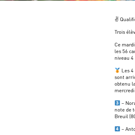
✌️ Qualif
Trois élè
Ce mardi 
les 56 ca
niveau 4 
Les 4 
sont arr
obtenu la
mercredi 
– Nora
note de t
Breuil (8
– Anto