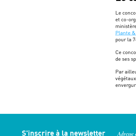
Le c
Le concou
et co-org
ministère
Plante &
pour la 7
Ce concou
de ses sp
Par aille
végétaux 
envergur