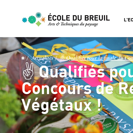
L'E
Actualités
✌️ Qualifiés pour la finale du Co
✌️ Qualifiés po
Concours de R
Végétaux !