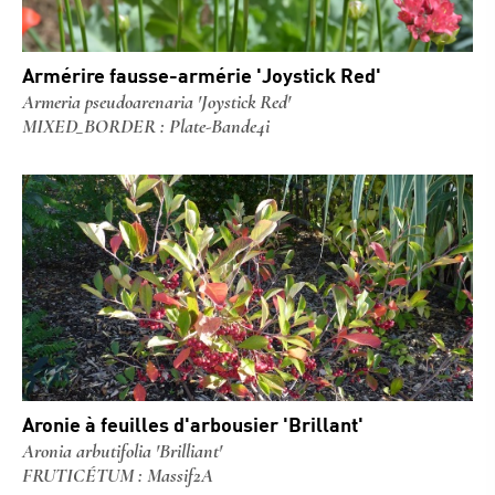
Armérire fausse-armérie 'Joystick Red'
Armeria pseudoarenaria 'Joystick Red'
MIXED_BORDER : Plate-Bande4i
Aronie à feuilles d'arbousier 'Brillant'
Aronia arbutifolia 'Brilliant'
FRUTICÉTUM : Massif2A