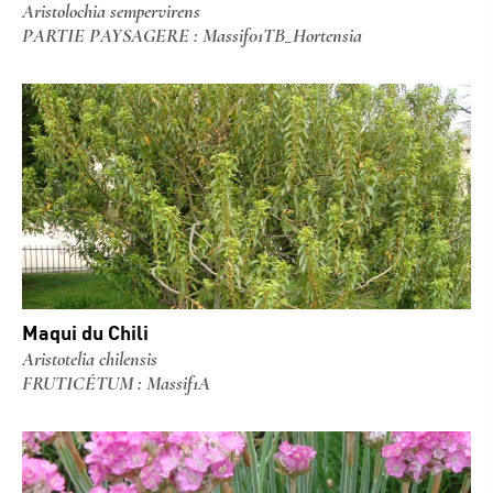
Aristolochia sempervirens
PARTIE PAYSAGERE : Massif01TB_Hortensia
Maqui du Chili
Aristotelia chilensis
FRUTICÉTUM : Massif1A