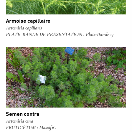
Armoise capillaire
Artemisia capillaris
PLATE_BANDE DE PRÉSENTATION : Plate-Bande 13
Semen contra
Artemisia cina
FRUTICÉTUM : Massif1C