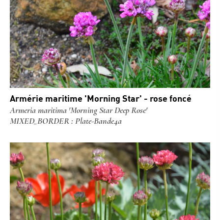
Armérie maritime 'Morning Star' - rose foncé
Armeria maritima 'Morning Star Deep Rose'
MIXED_BORDER : Plate-Bande4a