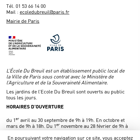
Tél. 01 53 66 14 00
Mail :
ecoledubreuil@paris.fr
Mairie de Paris
L’École Du Breuil est un établissement public local de
la Ville de Paris sous contrat avec le Ministère de
l’Agriculture et de la Souveraineté Alimentaire.
Les jardins de l’Ecole Du Breuil sont ouverts au public
tous les jours.
HORAIRES D’OUVERTURE
er
du 1
avril au 30 septembre de 9h à 19h. En octobre et
er
mars de 9h à 18h. Du 1
novembre au 28 février de 9h à
17h.
Entrée Route de la pyramide en face de l’entrée de
En poursuivant votre navigation sur ce site, vous acceptez